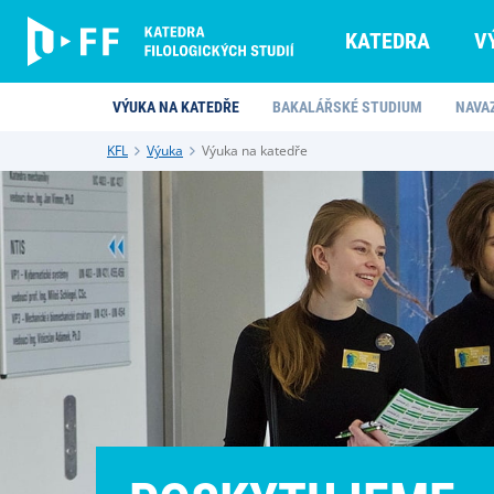
KATEDRA
V
VÝUKA NA KATEDŘE
BAKALÁŘSKÉ STUDIUM
NAVA
KFL
Výuka
Výuka na katedře