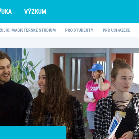
ÝUKA
VÝZKUM
ZUJÍCÍ MAGISTERSKÉ STUDIUM
PRO STUDENTY
PRO UCHAZEČE