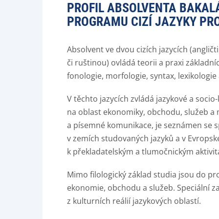
PROFIL ABSOLVENTA BAKAL
PROGRAMU CIZÍ JAZYKY PR
Absolvent ve dvou cizích jazycích (angli
či ruštinou) ovládá teorii a praxi základní
fonologie, morfologie, syntax, lexikologie a
V těchto jazycích zvládá jazykové a soc
na oblast ekonomiky, obchodu, služeb a 
a písemné komunikace, je seznámen se s
v zemích studovaných jazyků a v Evropsk
k překladatelským a tlumočnickým aktivit
Mimo filologický základ studia jsou do 
ekonomie, obchodu a služeb. Speciální z
z kulturních reálií jazykových oblastí.