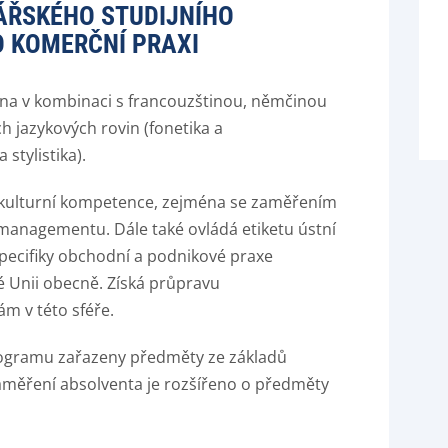
ÁŘSKÉHO STUDIJNÍHO
O KOMERČNÍ PRAXI
čtina v kombinaci s francouzštinou, němčinou
ch jazykových rovin (fonetika a
 stylistika).
io-kulturní kompetence, zejména se zaměřením
managementu. Dále také ovládá etiketu ústní
pecifiky obchodní a podnikové praxe
é Unii obecně. Získá průpravu
ám v této sféře.
programu zařazeny předměty ze základů
aměření absolventa je rozšířeno o předměty