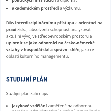
politických institucích
a diplomacii,
akademickém prostředí
a výzkumu.
Díky
interdisciplinárnímu přístupu
a
orientaci na
praxi
získají absolventi schopnost analyzovat
aktuální vývoj ve středoevropském prostoru a
uplatnit se jako odborníci na česko-německé
vztahy v hospodářské a správní sféře
, jako i v
oblasti kulturního managementu.
STUDIJNÍ PLÁN
Studijní plán zahrnuje:
jazykové vzdělání
zaměřené na odbornou