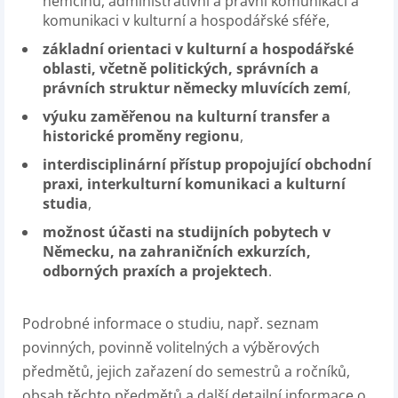
němčinu, administrativní a právní komunikaci a
komunikaci v kulturní a hospodářské sféře,
základní orientaci v kulturní a hospodářské
oblasti, včetně politických, správních a
právních struktur německy mluvících zemí
,
výuku zaměřenou na kulturní transfer a
historické proměny regionu
,
interdisciplinární přístup propojující obchodní
praxi, interkulturní komunikaci a kulturní
studia
,
možnost účasti na studijních pobytech v
Německu, na zahraničních exkurzích,
odborných praxích a projektech
.
Podrobné informace o studiu, např. seznam
povinných, povinně volitelných a výběrových
předmětů, jejich zařazení do semestrů a ročníků,
obsah těchto předmětů a další detailní informace o