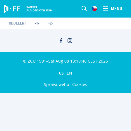
MENU
ODDĚLENÍ
-1-
-2-
© ZČU 1991–Sat Aug 08 13:18:46 CEST 2026
CS
EN
Správa webu
Cookies