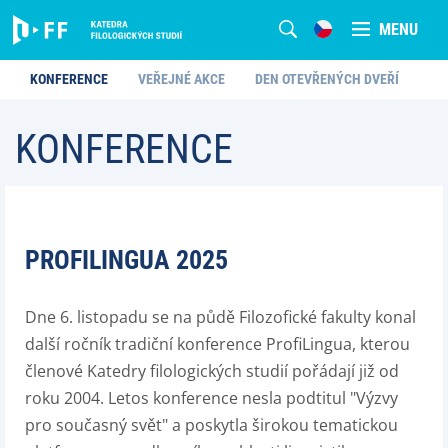
MENU
KONFERENCE
VEŘEJNÉ AKCE
DEN OTEVŘENÝCH DVEŘÍ
KONFERENCE
PROFILINGUA 2025
Dne 6. listopadu se na půdě Filozofické fakulty konal
další ročník tradiční konference ProfiLingua, kterou
členové Katedry filologických studií pořádají již od
roku 2004. Letos konference nesla podtitul "Výzvy
pro současný svět" a poskytla širokou tematickou