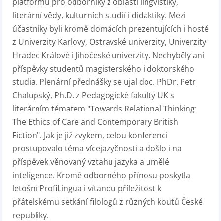
platformu pro odborníky z oblasti lingvistiky,
literární vědy, kulturních studií i didaktiky. Mezi
účastníky byli kromě domácích prezentujících i hosté
z Univerzity Karlovy, Ostravské univerzity, Univerzity
Hradec Králové i Jihočeské univerzity. Nechyběly ani
příspěvky studentů magisterského i doktorského
studia. Plenární přednášky se ujal doc. PhDr. Petr
Chalupský, Ph.D. z Pedagogické fakulty UK s
literárním tématem "Towards Relational Thinking:
The Ethics of Care and Contemporary British
Fiction". Jak je již zvykem, celou konferenci
prostupovalo téma vícejazyčnosti a došlo i na
příspěvek věnovaný vztahu jazyka a umělé
inteligence. Kromě odborného přínosu poskytla
letošní ProfiLingua i vítanou příležitost k
přátelskému setkání filologů z různých koutů České
republiky.