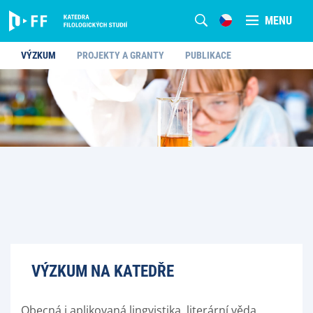
MENU
VÝZKUM
PROJEKTY A GRANTY
PUBLIKACE
VÝZKUM NA KATEDŘE
Obecná i aplikovaná lingvistika, literární věda,